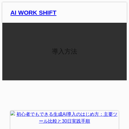
内
AI WORK SHIFT
容
を
ス
キ
ッ
プ
導入方法