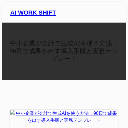
内
AI WORK SHIFT
容
を
ス
キ
ッ
中小企業が会計で生成AIを使う方法：
プ
90日で成果を出す導入手順と実務テン
プレート