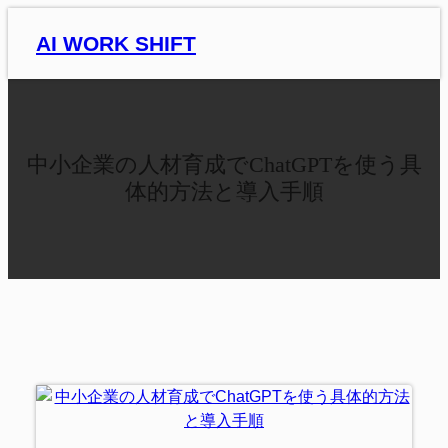
内
AI WORK SHIFT
容
を
ス
キ
ッ
中小企業の人材育成でChatGPTを使う具
プ
体的方法と導入手順