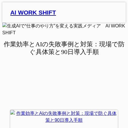
内
AI WORK SHIFT
容
を
ス
キ
ッ
作業効率とAIの失敗事例と対策：現場で防
プ
ぐ具体策と90日導入手順